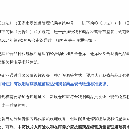
理办法》（国家市场监督管理总局令第
号）（以下简称《办法》）和《
84
以下简称《公告》）相关规定，进一步加强我省药品经营环节监管，规范
经
年第
次局务会审议通过，现将有关事项通告如下：
2024
9
与其经营品种和规模相适应的经营场所和自营仓库，仓库应符合我省药品
家相关标准要求的建筑。
发企业通过升级改造设施设备、整合资源等方式，逐步达到我省药品现代
许可证》有效期届满换证前应达到我省药品现代物流标准要求。
营规模需要增加仓库地址的，新设仓库应符合我省药品批发企业现代物流
、统一质量控制。
配备自动分拣传输等现代物流设施设备，但应配备仓储管理系统和信息识
全、可靠。
中药饮片入库验收和在库养护应按照药品经营质量管理规范要