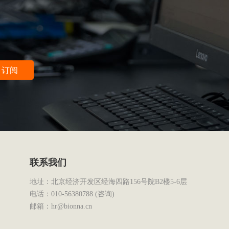
订阅
联系我们
地址：北京经济开发区经海四路156号院B2楼5-6层
电话：010-56380788 (咨询)
邮箱：hr@bionna.cn