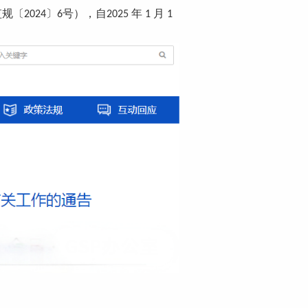
监规〔
〕
号），自
年
月
2024
6
2025
1
1