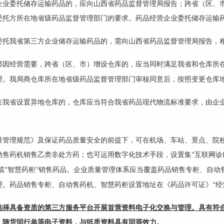
企业委托储存运输药品的，应向山西省药品监督管理局报告；跨省（区、
受托方所在地省级药品监督管理部门的要求。药品经营企业委托储存运输
委托我省第三方企业储存运输药品的，需向山西省药品监督管理局报告，
部因经营需要，跨省（区、市）增设仓库的，应当同时满足我省和仓库所
理。我局商仓库所在地省级药品监督管理部门审核同意后，按照变更仓库
在我省设置异地仓库的，仓库应当符合我省药品现代物流标准要求，由企
量管理规范》及保证药品质量安全的前提下，可在机场、车站、景点、院
动售药机销售乙类非处方药；也可运用数字化技术手段，设置集
互联网诊
“
或
智慧药柜
销售药品。企业质量管理体系应当覆盖药品销售专柜、自动
“
”
理。药品销售专柜、自动售药机、智慧药柜设置地址在《药品许可证》
经
“
选择具备资质的第三方服务平台开展首营资料电子化交换与管理。具有符
、随货同行单等电子资料，与纸质资料具有同等效力。